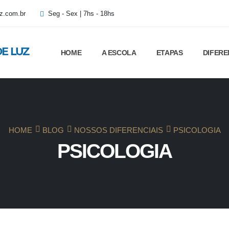
z.com.br
Seg - Sex | 7hs - 18hs
HOME
A ESCOLA
ETAPAS
DIFERE
HOME
BLOG
NOSSOS DIFERENCIAIS
PSICOLOGIA
PSICOLOGIA