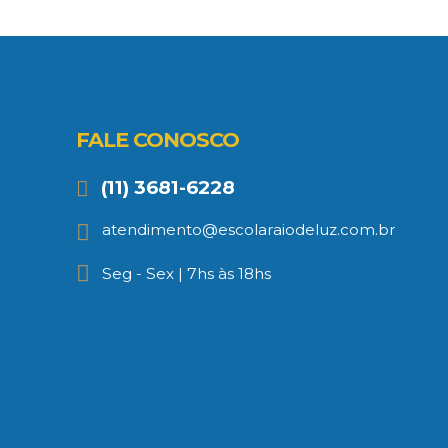
FALE CONOSCO
(11) 3681-6228
atendimento@escolaraiodeluz.com.br
Seg - Sex | 7hs às 18hs