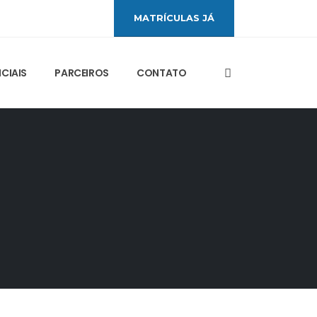
MATRÍCULAS JÁ
NCIAIS
PARCEIROS
CONTATO